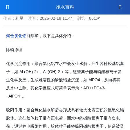
聚合氯化铝能除磷吗
净水百科
作者：
利星
时间：
2025-02-18 11:44
浏览：
861次
聚合氯化铝
能除磷，以下是具体介绍：
除磷原理
化学沉淀作用：聚合氯化铝在水中会发生水解，产生各种羟基铝离
子，如 Al (OH) 2+、Al (OH) 2 + 等，这些离子能与磷酸根离子发
生化学反应，生成难溶性的磷酸铝盐沉淀，如 AlPO4，从而将磷
从水中去除。其化学反应式可简单表示为：Al3++PO43-
=AlPO4↓。
吸附作用：聚合氯化铝水解后会形成具有较大比表面积的氢氧化铝
胶体。这些胶体粒子带有正电荷，而水中的磷酸根离子带有负电
荷，通过静电吸附作用，胶体粒子能够吸附磷酸根离子，使磷被吸