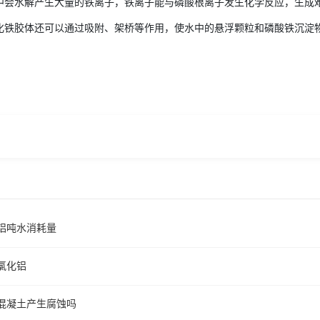
中会水解产生大量的铁离子，铁离子能与磷酸根离子发生化学反应，生成
化铁胶体还可以通过吸附、架桥等作用，使水中的悬浮颗粒和磷酸铁沉淀
铝吨水消耗量
氯化铝
混凝土产生腐蚀吗