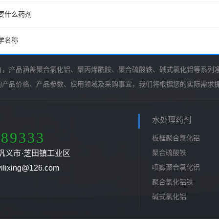
要什么药剂
学名称
售，产品涵盖聚合氯化铝、聚丙烯酰胺、聚合硫酸铁、碱式氯化铝等系列
询产品价格、产品参数、应用领域及采购事宜，我们将根据您的实际需求
水处理药剂
789333
板框聚合氯化铝
聚合硫酸铁
巩义市·芝田镇工业区
喷雾聚合氯化铝
ixing@126.com
聚合氯化铝铁
碱式氯化铝