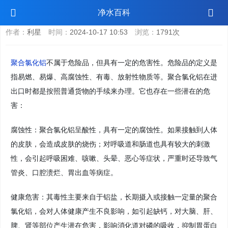
聚合氯化铝是不是危险品
净水百科
作者：
利星
时间：
2024-10-17 10:53
浏览：
1791次
聚合氯化铝
不属于危险品，但具有一定的危害性。危险品的定义是
指易燃、易爆、高腐蚀性、有毒、放射性物质等。聚合氯化铝在进
出口时都是按照普通货物的手续来办理。它也存在一些潜在的危
害：
腐蚀性：聚合氯化铝呈酸性，具有一定的腐蚀性。如果接触到人体
的皮肤，会造成皮肤的烧伤；对呼吸道和肠道也具有较大的刺激
性，会引起呼吸困难、咳嗽、头晕、恶心等症状，严重时还导致气
管炎、口腔溃烂、胃出血等病症。
健康危害：其毒性主要来自于铝盐，长期摄入或接触一定量的聚合
氯化铝，会对人体健康产生不良影响，如引起缺钙，对大脑、肝、
脾、肾等部位产生潜在危害，影响消化道对磷的吸收，抑制胃蛋白