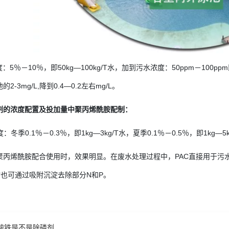
：5％－10％，即50kg—100kg/T水，加到污水浓度：50ppm－100pp
-3mg/L,降到0.4—0.2左右mg/L。
剂的浓度配置及投加量中聚丙烯酰胺配制：
：冬季0.1％－0.3％，即1kg—3kg/T水，夏季0.1％－0.5％，即1kg—
聚丙烯酰胺配合使用时，效果明显。在废水处理过程中，PAC直接用于污
时也可通过吸附沉淀去除部分N和P。
酸铁是不是除磷剂