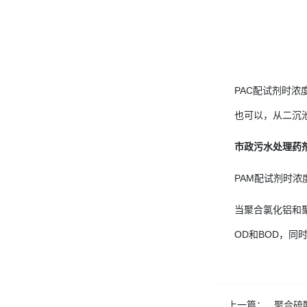
PAC配试剂时浓度
也可以，从二沉池的2
市政污水处理药
PAM配试剂时浓度
当聚合氯化铝和
OD和BOD，同
上一篇：
聚合硫