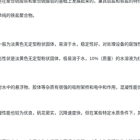
是在聚合
硫酸铁
和聚合硫酸铝的基础上发展起来的，兼具铝盐和铁盐的特
单纯的铁盐聚合物。
一般为淡黄色无定型粉状固体，易溶于水，稳定性好，对处理设备的腐蚀
态性状是淡黄色无定型粉状固体，极易溶于水，10%（质量）的水溶液为
对水中的悬浮物、胶体等杂质有很强的吸附架桥和电中和作用，混凝性能
凝性能也较为优良，矾花密实，沉降速度快，但在某些特定水质条件下，