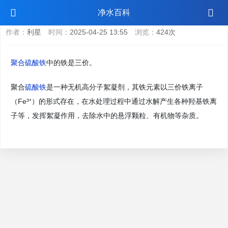
聚合硫酸铁是几价铁
净水百科
作者：
利星
时间：
2025-04-25 13:55
浏览：
424次
聚合硫酸铁
中的铁是三价。
聚合
硫酸铁
是一种无机高分子絮凝剂，其铁元素以三价铁离子
（Fe³⁺）的形式存在，在水处理过程中通过水解产生各种羟基铁离
子等，发挥絮凝作用，去除水中的悬浮颗粒、有机物等杂质。