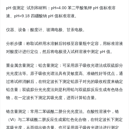
pH 值测定 :试剂和材料：pH=4.00 苯二甲酸氢钾 pH 值标准溶
液、pH=9.18 四硼酸钠 pH 值标准溶液。
仪器、设备：酸度计、玻璃电极、甘汞电极。
分析步骤：称取试样用水溶解后转移至容量瓶中定容，用标准溶液
对酸度计进行定位，然后将电极浸入试样溶液中测定 pH 值。
重金属含量测定：铅含量测定：可采用原子吸收光谱法或双硫腙分
光光度法等。原子吸收光谱法具有灵敏度高、准确性好等优点，通
过将试样消解后，在特定波长下测定铅原子对光的吸收程度来确定
铅含量；双硫腙分光光度法则是利用铅与双硫腙反应生成有色络合
物，在一定波长下测定其吸光度，进而计算铅含量。
铬含量测定：常用二苯碳酰二肼分光光度法。在酸性溶液中，铬
（Ⅵ）与二苯碳酰二肼反应生成紫红色化合物，在特定波长下测定
其吸光度，从而得出铬含量。也可采用原子吸收光谱法进行测定