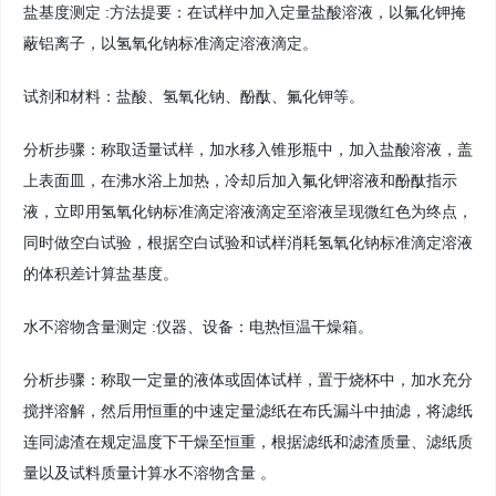
盐基度测定 :方法提要：在试样中加入定量盐酸溶液，以氟化钾掩
蔽铝离子，以氢氧化钠标准滴定溶液滴定。
试剂和材料：盐酸、氢氧化钠、酚酞、氟化钾等。
分析步骤：称取适量试样，加水移入锥形瓶中，加入盐酸溶液，盖
上表面皿，在沸水浴上加热，冷却后加入氟化钾溶液和酚酞指示
液，立即用氢氧化钠标准滴定溶液滴定至溶液呈现微红色为终点，
同时做空白试验，根据空白试验和试样消耗氢氧化钠标准滴定溶液
的体积差计算盐基度。
水不溶物含量测定 :仪器、设备：电热恒温干燥箱。
分析步骤：称取一定量的液体或固体试样，置于烧杯中，加水充分
搅拌溶解，然后用恒重的中速定量滤纸在布氏漏斗中抽滤，将滤纸
连同滤渣在规定温度下干燥至恒重，根据滤纸和滤渣质量、滤纸质
量以及试料质量计算水不溶物含量 。