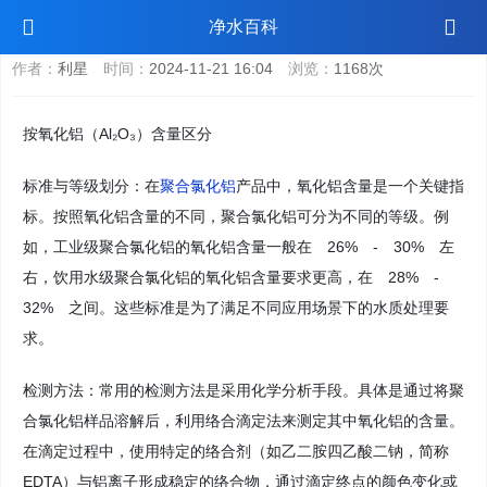
聚合氯化铝含量怎么区分
净水百科
作者：
利星
时间：
2024-11-21 16:04
浏览：
1168次
按氧化铝（Al₂O₃）含量区分
标准与等级划分：在
聚合氯化铝
产品中，氧化铝含量是一个关键指
标。按照氧化铝含量的不同，聚合氯化铝可分为不同的等级。例
如，工业级聚合氯化铝的氧化铝含量一般在 26% - 30% 左
右，饮用水级聚合氯化铝的氧化铝含量要求更高，在 28% -
32% 之间。这些标准是为了满足不同应用场景下的水质处理要
求。
检测方法：常用的检测方法是采用化学分析手段。具体是通过将聚
合氯化铝样品溶解后，利用络合滴定法来测定其中氧化铝的含量。
在滴定过程中，使用特定的络合剂（如乙二胺四乙酸二钠，简称
EDTA）与铝离子形成稳定的络合物，通过滴定终点的颜色变化或