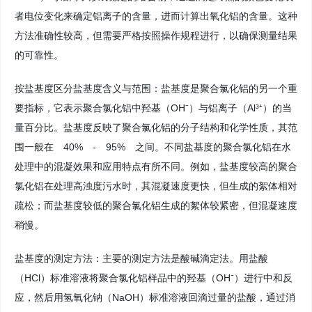
者电位变化来确定铝离子的含量，进而计算出氧化铝的含量。这种
方法准确性较高，但需要严格按照操作规程进行，以确保测量结果
的可靠性。
按盐基度区分盐基度含义与范围：盐基度是聚合氯化铝的另一个重
要指标，它表示聚合氯化铝中羟基（OH⁻）与铝离子（Al³⁺）的当
量百分比。盐基度反映了聚合氯化铝的分子结构和化学性质，其范
围一般在 40% - 95% 之间。不同盐基度的聚合氯化铝在水
处理中的混凝效果和应用特点有所不同。例如，盐基度较高的聚合
氯化铝在处理高浊度污水时，其混凝速度更快，但生成的絮体相对
疏松；而盐基度较低的聚合氯化铝生成的絮体较紧密，但混凝速度
稍慢。
盐基度的测定方法：主要的测定方法是酸碱滴定法。用盐酸
（HCl）标准溶液将聚合氯化铝样品中的羟基（OH⁻）进行中和反
应，然后用氢氧化钠（NaOH）标准溶液回滴过量的盐酸，通过消