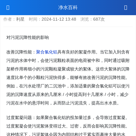
聚合氯化铝对污泥的影响
净水百科
作者：
利星
时间：
2024-11-12 13:48
浏览：
687次
对污泥沉降性能的影响
改善沉降性能：
聚合氯化铝
具有良好的絮凝作用。当它加入到含有
污泥的水体中时，会使污泥颗粒表面的电荷被中和，同时通过吸附
架桥作用将细小的污泥颗粒凝聚成较大的絮体。这些大絮体的沉降
速度比单个的小颗粒污泥快得多，能够有效改善污泥的沉降性能。
例如，在污水处理厂的二沉池中，添加适量的聚合氯化铝可以使污
泥的沉降速度从原来的几厘米 / 小时提高到十几厘米 / 小时，减少
污泥在水中的悬浮时间，从而防止污泥流失，提高出水水质。
过度絮凝问题：如果聚合氯化铝的投加量过多，会导致过度絮凝。
过度絮凝会使污泥絮体变得过大、过密，反而会影响其沉降性能。
这种情况下，污泥絮体会因为内部结构过于紧实而裹挟大量的水