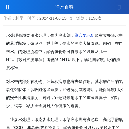
聚合氯化铝的主要用途
净水百科
作者：
利星
时间：
2024-11-06 13:43
浏览：
1156次
水处理领域饮用水处理：作为净水剂，
聚合氯化铝
能有效去除水中
的悬浮颗粒，像泥沙、黏土等，使水的浊度大幅降低。例如，在自
来水厂的处理流程中，聚合氯化铝可将原水的浊度从几十
NTU（散射浊度单位）降低到 1NTU 以下，满足国家饮用水的浊
度标准。
对水中的部分有机物、细菌和病毒也有去除作用。其水解产生的氢
氧化铝胶体可以吸附这些杂质，经过沉淀或过滤后，能保障饮用水
的安全性和清澈度。同时，它还能吸附水中的重金属离子，如铅、
汞、镉等，减少重金属对人体健康的危害。
工业废水处理：印染废水处理：印染废水具有高色度、高化学需氧
量（COD）和高悬浮物的特点。聚合氯化铝可以和印染废水中的