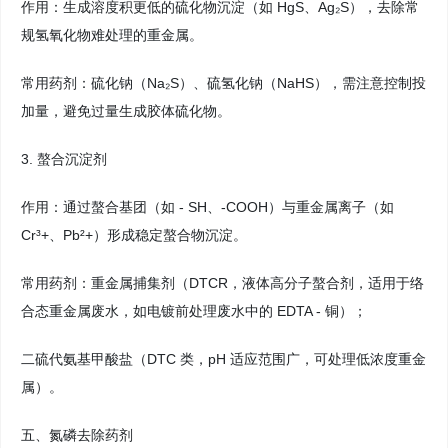
作用：生成溶度积更低的硫化物沉淀（如 HgS、Ag₂S），去除常
规氢氧化物难处理的重金属。
常用药剂：硫化钠（Na₂S）、硫氢化钠（NaHS），需注意控制投
加量，避免过量生成胶体硫化物。
3. 螯合沉淀剂
作用：通过螯合基团（如 - SH、-COOH）与重金属离子（如
Cr³+、Pb²+）形成稳定螯合物沉淀。
常用药剂：重金属捕集剂（DTCR，液体高分子螯合剂，适用于络
合态重金属废水，如电镀前处理废水中的 EDTA - 铜）；
二硫代氨基甲酸盐（DTC 类，pH 适应范围广，可处理低浓度重金
属）。
五、氮磷去除药剂