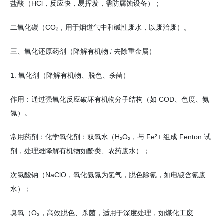
盐酸（HCl，反应快，易挥发，需防腐蚀设备）；
二氧化碳（CO₂，用于烟道气中和碱性废水，以废治废）。
三、氧化还原药剂（降解有机物 / 去除重金属）
1. 氧化剂（降解有机物、脱色、杀菌）
作用：通过强氧化反应破坏有机物分子结构（如 COD、色度、氨
氮）。
常用药剂：化学氧化剂：双氧水（H₂O₂，与 Fe²+ 组成 Fenton 试
剂，处理难降解有机物如酚类、农药废水）；
次氯酸钠（NaClO，氧化氨氮为氮气，脱色除氰，如电镀含氰废
水）；
臭氧（O₃，高效脱色、杀菌，适用于深度处理，如煤化工废