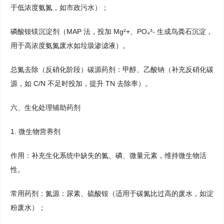
于低浓度氨氮，如市政污水）；
磷酸铵镁沉淀剂（MAP 法，投加 Mg²+、PO₄³- 生成鸟粪石沉淀，
用于高浓度氨氮废水如垃圾渗滤液）。
总氮去除（反硝化阶段）碳源药剂：甲醇、乙酸钠（补充反硝化碳
源，如 C/N 不足时投加，提升 TN 去除率）。
六、生化处理辅助药剂
1. 微生物营养剂
作用：补充生化系统中缺失的氮、磷、微量元素，维持微生物活
性。
常用药剂：氮源：尿素、硫酸铵（适用于碳氮比过高的废水，如淀
粉废水）；