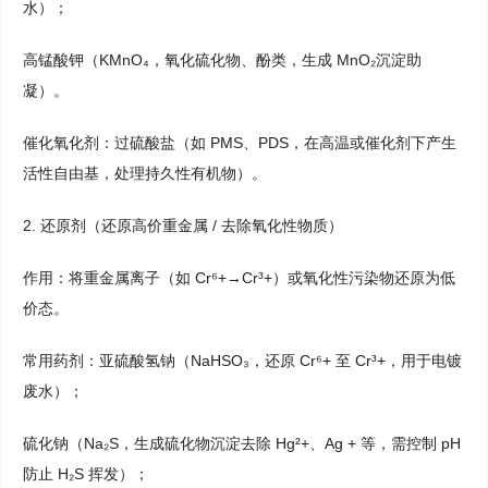
水）；
高锰酸钾（KMnO₄，氧化硫化物、酚类，生成 MnO₂沉淀助
凝）。
催化氧化剂：过硫酸盐（如 PMS、PDS，在高温或催化剂下产生
活性自由基，处理持久性有机物）。
2. 还原剂（还原高价重金属 / 去除氧化性物质）
作用：将重金属离子（如 Cr⁶+→Cr³+）或氧化性污染物还原为低
价态。
常用药剂：亚硫酸氢钠（NaHSO₃，还原 Cr⁶+ 至 Cr³+，用于电镀
废水）；
硫化钠（Na₂S，生成硫化物沉淀去除 Hg²+、Ag + 等，需控制 pH
防止 H₂S 挥发）；