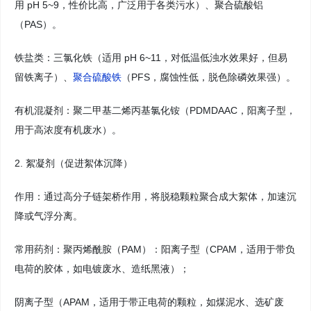
用 pH 5~9，性价比高，广泛用于各类污水）、聚合硫酸铝
（PAS）。
铁盐类：三氯化铁（适用 pH 6~11，对低温低浊水效果好，但易
留铁离子）、
聚合硫酸铁
（PFS，腐蚀性低，脱色除磷效果强）。
有机混凝剂：聚二甲基二烯丙基氯化铵（PDMDAAC，阳离子型，
用于高浓度有机废水）。
2. 絮凝剂（促进絮体沉降）
作用：通过高分子链架桥作用，将脱稳颗粒聚合成大絮体，加速沉
降或气浮分离。
常用药剂：聚丙烯酰胺（PAM）：阳离子型（CPAM，适用于带负
电荷的胶体，如电镀废水、造纸黑液）；
阴离子型（APAM，适用于带正电荷的颗粒，如煤泥水、选矿废