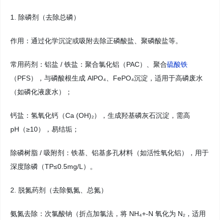
1. 除磷剂（去除总磷）
作用：通过化学沉淀或吸附去除正磷酸盐、聚磷酸盐等。
常用药剂：铝盐 / 铁盐：聚合氯化铝（PAC）、聚合
硫酸铁
（PFS），与磷酸根生成 AlPO₄、FePO₄沉淀，适用于高磷废水
（如磷化液废水）；
钙盐：氢氧化钙（Ca (OH)₂），生成羟基磷灰石沉淀，需高
pH（≥10），易结垢；
除磷树脂 / 吸附剂：铁基、铝基多孔材料（如活性氧化铝），用于
深度除磷（TP≤0.5mg/L）。
2. 脱氮药剂（去除氨氮、总氮）
氨氮去除：次氯酸钠（折点加氯法，将 NH₄+-N 氧化为 N₂，适用