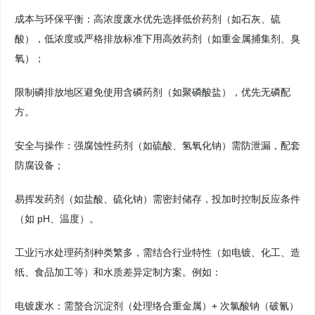
成本与环保平衡：高浓度废水优先选择低价药剂（如石灰、硫
酸），低浓度或严格排放标准下用高效药剂（如重金属捕集剂、臭
氧）；
限制磷排放地区避免使用含磷药剂（如聚磷酸盐），优先无磷配
方。
安全与操作：强腐蚀性药剂（如硫酸、氢氧化钠）需防泄漏，配套
防腐设备；
易挥发药剂（如盐酸、硫化钠）需密封储存，投加时控制反应条件
（如 pH、温度）。
工业污水处理药剂种类繁多，需结合行业特性（如电镀、化工、造
纸、食品加工等）和水质差异定制方案。例如：
电镀废水：需螯合沉淀剂（处理络合重金属）+ 次氯酸钠（破氰）