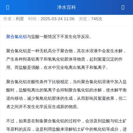
聚合氯化铝与盐酸反应
净水百科
作者：
利星
时间：
2025-03-24 11:06
浏览：
745次
聚合氯化铝
与盐酸一般情况下不发生化学反应。
聚合氯化铝是一种无机高分子聚合物，其在水溶液中会发生水解，
产生各种羟基铝离子和氢氧化铝胶体等物质，起到絮凝沉淀的作
用。而盐酸是强酸，在水中完全电离出氢离子和氯离子。
聚合氯化铝在酸性条件下比较稳定，当向聚合氯化铝溶液中加入盐
酸时，盐酸电离出的氢离子会抑制聚合氯化铝的水解，使水解平衡
逆向移动，减少氢氧化铝胶体的生成，从而影响其絮凝效果，但二
者之间并不发生化学反应生成新的物质。
不过，如果是在制备聚合氯化铝的过程中，会涉及到盐酸与铝土矿
等原料的反应，这是利用盐酸来溶解铝土矿中的氧化铝等成分，进