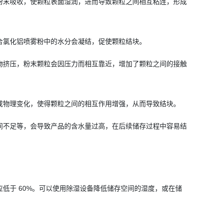
粉末吸收，使颗粒表面湿润，进而导致颗粒之间相互粘连，形成
合氯化铝喷雾粉中的水分会凝结，促使颗粒结块。
物挤压，粉末颗粒会因压力而相互靠近，增加了颗粒之间的接触
或物理变化，使得颗粒之间的相互作用增强，从而导致结块。
间不足等，会导致产品的含水量过高，在后续储存过程中容易结
低于 60%。可以使用除湿设备降低储存空间的湿度，或在储