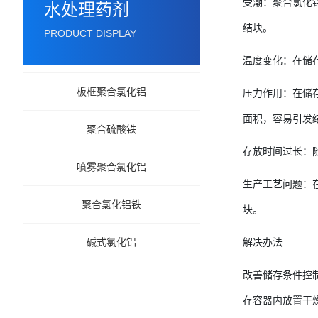
受潮：聚合氯化
水处理药剂
结块。
PRODUCT DISPLAY
温度变化：在储
板框聚合氯化铝
压力作用：在储
面积，容易引发
聚合硫酸铁
存放时间过长：
喷雾聚合氯化铝
生产工艺问题：
聚合氯化铝铁
块。
碱式氯化铝
解决办法
改善储存条件控
存容器内放置干