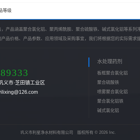
品等级
售，产品涵盖聚合氯化铝、聚丙烯酰胺、聚合硫酸铁、碱式氯化铝等系列
询产品价格、产品参数、应用领域及采购事宜，我们将根据您的实际需求
水处理药剂
789333
板框聚合氯化铝
聚合硫酸铁
巩义市·芝田镇工业区
喷雾聚合氯化铝
ixing@126.com
聚合氯化铝铁
碱式氯化铝
巩义市利星净水材料有限公司 版权所有 © 2026 Inc.