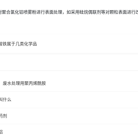
对聚合氯化铝喷雾粉进行表面处理，如采用硅烷偶联剂等对颗粒表面进行
酸铁属于几类化学品
、废水处理用聚丙烯酰胺
叫什么
药剂
铝