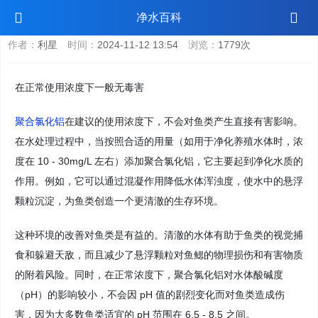
聚合氯化铝对鱼有毒吗
净水百科
作者：
利星
时间：
2024-11-12 13:54
浏览：
1779次
在正常使用浓度下一般无毒害
聚合氯化铝
在建议的使用浓度下，不会对鱼类产生直接有害影响。
在水处理过程中，当按照合适的用量（如用于净化养殖水体时，浓
度在 10 - 30mg/L 左右）添加聚合氯化铝，它主要起到净化水质的
作用。例如，它可以通过混凝作用降低水体浑浊度，使水中的悬浮
颗粒沉淀，为鱼类创造一个更清澈的生存环境。
这种环境的改善对鱼类是有益的。清澈的水体有助于鱼类的视觉捕
食和躲避天敌，而且减少了悬浮颗粒对鱼鳃的物理损伤和有害物质
的附着风险。同时，在正常浓度下，聚合氯化铝对水体酸碱度
（pH）的影响较小，不会因 pH 值的剧烈变化而对鱼类造成伤
害，因为大多数鱼类适宜的 pH 范围在 6.5 - 8.5 之间。