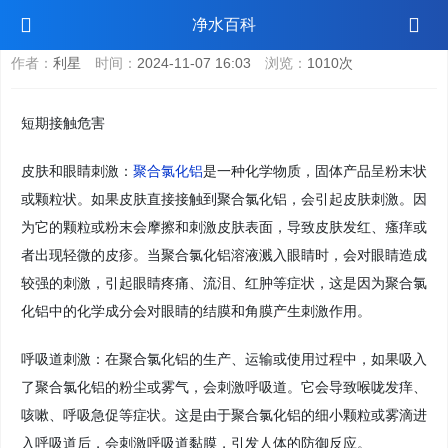
聚合氯化铝对人体有危害吗
净水百科
作者：
利星
时间：
2024-11-07 16:03
浏览：
1010次
短期接触危害
皮肤和眼睛刺激：
聚合氯化铝
是一种化学物质，固体产品呈粉末状
或颗粒状。如果皮肤直接接触到聚合氯化铝，会引起皮肤刺激。因
为它的颗粒或粉末会摩擦和刺激皮肤表面，导致皮肤发红、瘙痒或
者出现轻微的皮疹。当聚合氯化铝溶液溅入眼睛时，会对眼睛造成
较强的刺激，引起眼睛疼痛、流泪、红肿等症状，这是因为聚合氯
化铝中的化学成分会对眼睛的结膜和角膜产生刺激作用。
呼吸道刺激：在聚合氯化铝的生产、运输或使用过程中，如果吸入
了聚合氯化铝的粉尘或雾气，会刺激呼吸道。它会导致喉咙发痒、
咳嗽、呼吸急促等症状。这是由于聚合氯化铝的细小颗粒或雾滴进
入呼吸道后，会刺激呼吸道黏膜，引发人体的防御反应。