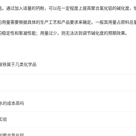
能。通过加入适量的钙粉，可以在一定程度上提高聚合氯化铝的碱化度，
用量需要根据具体的生产工艺和产品要求来确定。一般其用量占原料总量的 
的稳定性和絮凝性能；用量过少，则无法达到调节碱化度的预期效果。
酸铁属于几类化学品
水的成本高吗
实验
的聚合氯化铝