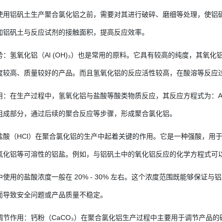
用铝矾土生产聚合氯化铝之前，需要对其进行破碎、磨细等处理，使铝矾土的
加铝矾土与反应试剂的接触面积，提高反应效率。
：氢氧化铝（Al (OH)₃）也是常用的原料。它具有较高的纯度，其氧化铝含
度较高、质量较好的产品。而且氢氧化铝的反应活性较高，在酸溶等反应
在生产过程中，氢氧化铝与盐酸等酸类物质反应，其反应方程式为：Al (OH)₃ + 
组成部分，通过后续的聚合反应等步骤，形成聚合氯化铝。
盐酸（HCl）在聚合氯化铝的生产中起着关键的作用。它是一种强酸，用
铝等可溶性的铝盐。例如，与铝矾土中的氧化铝反应的化学方程式可以表示为：Al₂O
使用的盐酸浓度一般在 20% - 30% 左右。这个浓度范围既能够保
而导致安全问题或产品质量不稳定。
调节作用：钙粉（CaCO₃）在聚合氯化铝生产过程中主要用于调节产品