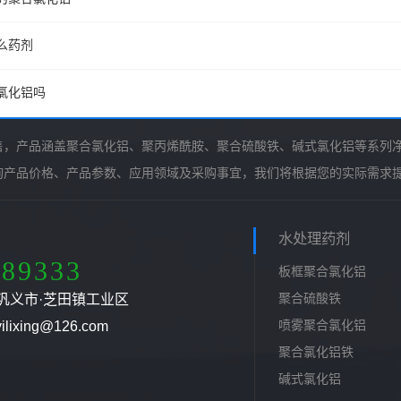
么药剂
氯化铝吗
售，产品涵盖聚合氯化铝、聚丙烯酰胺、聚合硫酸铁、碱式氯化铝等系列
询产品价格、产品参数、应用领域及采购事宜，我们将根据您的实际需求
水处理药剂
789333
板框聚合氯化铝
聚合硫酸铁
巩义市·芝田镇工业区
喷雾聚合氯化铝
ixing@126.com
聚合氯化铝铁
碱式氯化铝