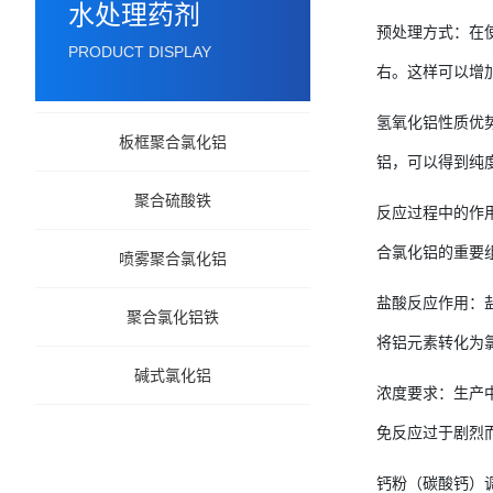
水处理药剂
预处理方式：在使
PRODUCT DISPLAY
右。这样可以增
氢氧化铝性质优势
板框聚合氯化铝
铝，可以得到纯
聚合硫酸铁
反应过程中的作用：
合氯化铝的重要
喷雾聚合氯化铝
盐酸反应作用：
聚合氯化铝铁
将铝元素转化为氯化
碱式氯化铝
浓度要求：生产中
免反应过于剧烈
钙粉（碳酸钙）