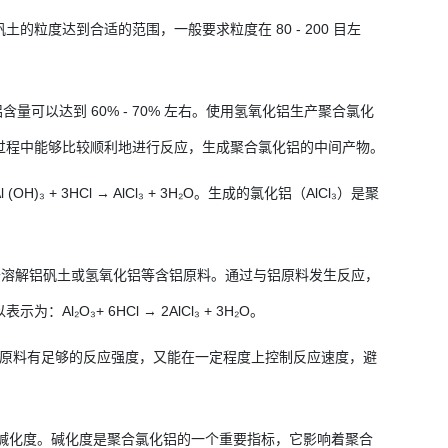
粒度达到合适的范围，一般要求粒度在 80 - 200 目左
量可以达到 60% - 70% 左右。使用氢氧化铝生产聚合氯化
过程中能够比较顺利地进行反应，生成聚合氯化铝的中间产物。
3HCl → AlCl₃ + 3H₂O。生成的氯化铝（AlCl₃）是聚
于溶解铝矾土或氢氧化铝等含铝原料。通过与铝原料发生反应，
₃+ 6HCl → 2AlCl₃ + 3H₂O。
证与铝原料有足够的反应强度，又能在一定程度上控制反应速度，避
的碱化度。碱化度是聚合氯化铝的一个重要指标，它影响着聚合