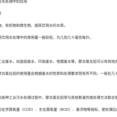
在水处理中的应用
理
物、有机物和微生物，提高饮用水的水质。
活饮用水处理中的使用量一般较低，为几到几十毫克每升。
工业废水，如造纸废水、印染废水、电镀废水等，聚合氯化铝可以有效地
聚合氯化铝的使用量会根据废水的性质和处理要求而有所不同，一般在几
和各种工业污水处理过程中，聚合氯化铝常与其他絮凝剂或处理方法联合
的化学需氧量（COD）、生化需氧量（BOD）、悬浮物等指标，使处理