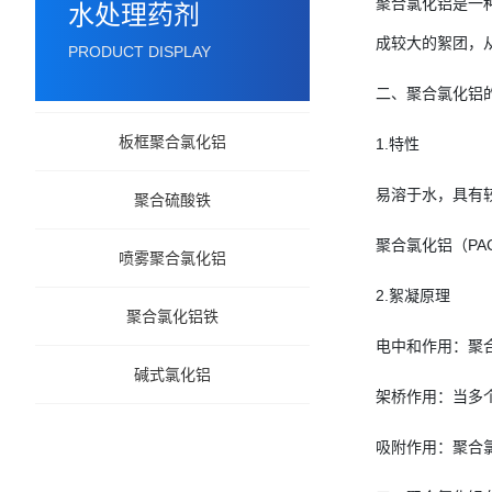
聚合氯化铝是一
水处理药剂
成较大的絮团，
PRODUCT DISPLAY
二、聚合氯化铝
板框聚合氯化铝
1.特性
易溶于水，具有
聚合硫酸铁
聚合氯化铝（P
喷雾聚合氯化铝
2.絮凝原理
聚合氯化铝铁
电中和作用：聚
碱式氯化铝
架桥作用：当多
吸附作用：聚合