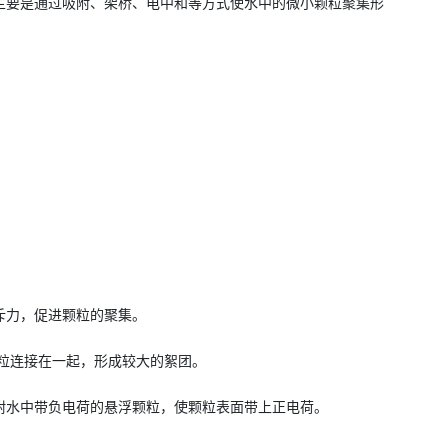
主要是通过吸附、架桥、电中和等方式使水中的微小颗粒聚集形
斥力，促进颗粒的聚集。
颗粒连接在一起，形成较大的絮团。
附水中带负电荷的悬浮颗粒，使颗粒表面带上正电荷。