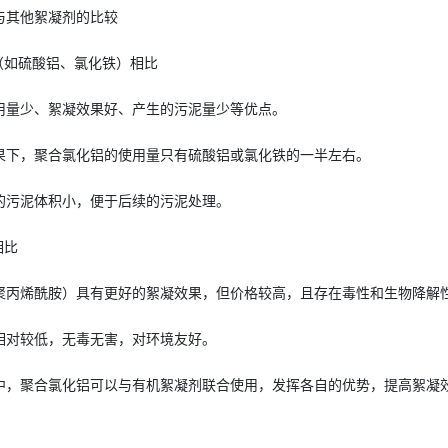
与其他絮凝剂的比较
（如硫酸铝、氯化铁）相比
用量少、絮凝效果好、产生的污泥量少等优点。
果下，聚合氯化铝的使用量只有硫酸铝或氯化铁的一半左右。
的污泥体积小，便于后续的污泥处理。
相比
聚丙烯酰胺）具有更好的絮凝效果，但价格较高，且存在毒性和生物降解
相对较低，无毒无害，对环境友好。
中，聚合氯化铝可以与有机絮凝剂联合使用，发挥各自的优势，提高絮凝