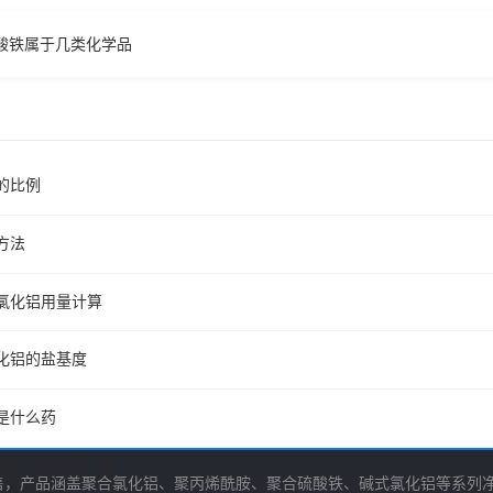
酸铁属于几类化学品
的比例
方法
氯化铝用量计算
化铝的盐基度
是什么药
售，产品涵盖聚合氯化铝、聚丙烯酰胺、聚合硫酸铁、碱式氯化铝等系列