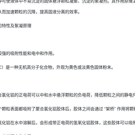
种可使液体中不易沉淀的固体悬浮颗粒凝聚、沉淀的絮凝剂。其作用原理
从而加速颗粒的沉降，提高固液分离的效率。
的特性及絮凝原理
较强的吸附性能和电中和作用。
AC）是一种无机高分子化合物，外观为黄色或淡黄色固体粉末。
合氯化铝的正电荷可以中和水中悬浮颗粒的负电荷，降低颗粒之间的静电
个颗粒表面都吸附了聚合氯化铝胶体后，胶体之间会通过 “架桥” 作用将
氯化铝在水中溶解后，会形成带正电荷的氢氧化铝胶体，这些胶体可以吸