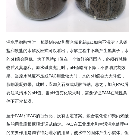
污水呈微酸性时，絮凝剂PAM和聚合氯化铝pac如何不沉淀？从铝
盐和铁盐的水解反应式可以看出，水解过程中不断产生氢离子，水
的pH值会降低。为了保持pH值在一个较好的范围内，必须有碱性
物质及其总和。原水碱度充足时，pH值略有下降，不影响混凝效
果。当原水碱度不足或PAC用量较大时，水的pH值会大大降低，
影响混凝效果。此时，应加入石灰或碳酸氢钠。总之，加入PAC后
要注意污水的pH值。当pH值变化较大时，需要保证PAM在碱性条
件下正常絮凝。
至于PAM和PAC的百分比，没有固定答案。聚合氯化铝和聚丙烯酰
胺的用量应根据现场调试确定。PAC在工业废水和生活污水处理中
的主要作用是调节待处理水的用量，使水中的固体产生小絮体。但