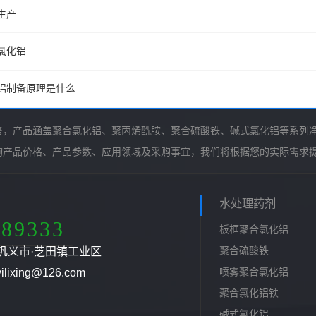
生产
氯化铝
铝制备原理是什么
售，产品涵盖聚合氯化铝、聚丙烯酰胺、聚合硫酸铁、碱式氯化铝等系列
询产品价格、产品参数、应用领域及采购事宜，我们将根据您的实际需求
水处理药剂
789333
板框聚合氯化铝
聚合硫酸铁
巩义市·芝田镇工业区
喷雾聚合氯化铝
ixing@126.com
聚合氯化铝铁
碱式氯化铝