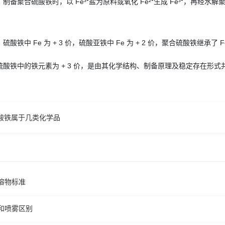
备聚合硫酸铁时，以 Fe³⁺盐为原料或氧化 Fe²⁺生成 Fe³⁺，再经水解
酸铁中 Fe 为 + 3 价，硫酸亚铁中 Fe 为 + 2 价，聚合硫酸铁继承
酸铁中的铁元素为 + 3 价，是由其化学结构、制备原理及稳定存在形式
酸铁属于几类化学品
溶物标准
和喷雾区别