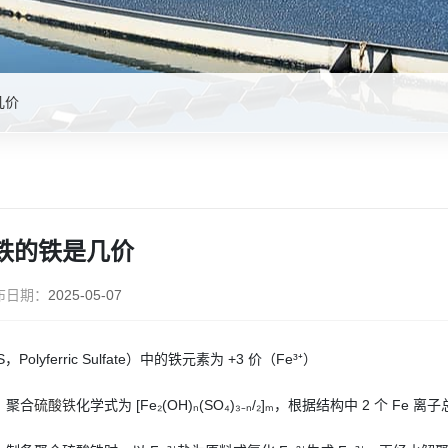
几价
铁的铁是几价
布日期：
2025-05-07
，Polyferric Sulfate）中的铁元素为 +3 价（Fe³⁺）
：聚合
硫酸铁
化学式为 [Fe₂(OH)ₙ(SO₄)₃₋ₙ/₂]ₘ，根据结构中 2 个