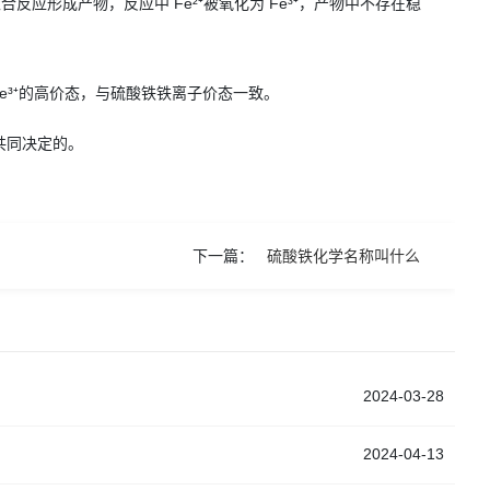
聚合反应形成产物，反应中 Fe²⁺被氧化为 Fe³⁺，产物中不存在稳
了 Fe³⁺的高价态，与硫酸铁铁离子价态一致。
共同决定的。
下一篇：
硫酸铁化学名称叫什么
2024-03-28
2024-04-13