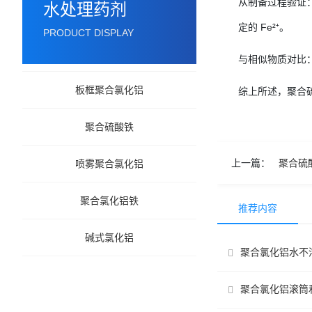
从制备过程验证：制
水处理药剂
定的 Fe²⁺。
PRODUCT DISPLAY
与相似物质对比：硫
板框聚合氯化铝
综上所述，聚合硫
聚合硫酸铁
上一篇：
聚合硫
喷雾聚合氯化铝
聚合氯化铝铁
推荐内容
碱式氯化铝
聚合氯化铝水不
聚合氯化铝滚筒