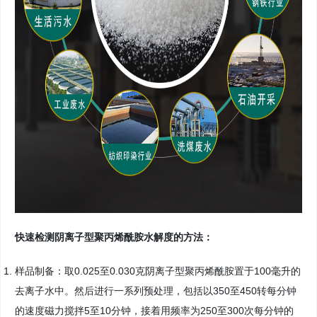
快速检测阴离子型聚丙烯酰胺水解度的方法：
样品制备：取0.025至0.030克阴离子型聚丙烯酰胺置于100毫升的
去离子水中。然后进行一系列预处理，包括以350至450转每分钟
的速度磁力搅拌5至10分钟，接着用频率为250至300次每分钟的