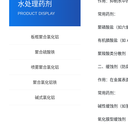
作用：抑制水中
水处理药剂
PRODUCT DISPLAY
常用药剂：
聚磷酸盐（如六
板框聚合氯化铝
有机膦酸盐（如 
聚合硫酸铁
聚羧酸类分散剂
二、缓蚀剂（防
喷雾聚合氯化铝
作用：在金属表
聚合氯化铝铁
常用药剂：
碱式氯化铝
碱性缓蚀剂（如氢
氧化膜型缓蚀剂