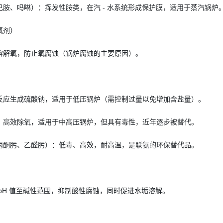
己胺、吗啉）：挥发性胺类，在汽 - 水系统形成保护膜，适用于蒸汽锅炉
氧剂）
溶解氧，防止氧腐蚀（锅炉腐蚀的主要原因）。
反应生成硫酸钠，适用于低压锅炉（需控制过量以免增加含盐量）。
：高效除氧，适用于中高压锅炉，但具有毒性，近年逐步被替代。
丙酮肟、乙醛肟）：低毒、高效，耐高温，是联氨的环保替代品。
pH 值至碱性范围，抑制酸性腐蚀，同时促进水垢溶解。