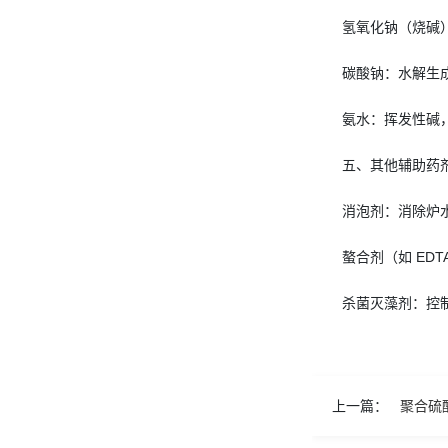
氢氧化钠（烧碱）
碳酸钠：水解生
氨水：挥发性碱，
五、其他辅助药
消泡剂：消除炉
螯合剂（如 ED
杀菌灭藻剂：控
上一篇：
聚合硫