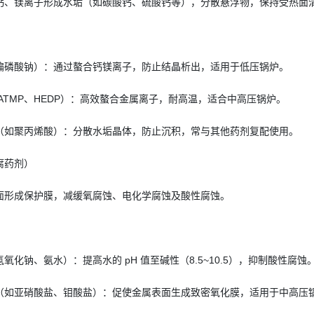
钙、镁离子形成水垢（如碳酸钙、硫酸钙等），分散悬浮物，保持受热面
偏磷酸钠）：通过螯合钙镁离子，防止结晶析出，适用于低压锅炉。
ATMP、HEDP）：高效螯合金属离子，耐高温，适合中高压锅炉。
（如聚丙烯酸）：分散水垢晶体，防止沉积，常与其他药剂复配使用。
腐药剂）
面形成保护膜，减缓氧腐蚀、电化学腐蚀及酸性腐蚀。
氧化钠、氨水）：提高水的 pH 值至碱性（8.5~10.5），抑制酸性腐蚀
（如亚硝酸盐、钼酸盐）：促使金属表面生成致密氧化膜，适用于中高压