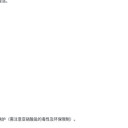
清洁。
。
锅炉（需注意亚硝酸盐的毒性及环保限制）。