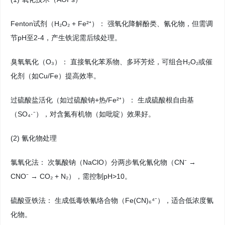
Fenton试剂（H₂O₂ + Fe²⁺）： 强氧化降解酚类、氰化物，但需调
节pH至2-4，产生铁泥需后续处理。
臭氧氧化（O₃）： 直接氧化苯系物、多环芳烃，可组合H₂O₂或催
化剂（如Cu/Fe）提高效率。
过硫酸盐活化（如过硫酸钠+热/Fe²⁺）： 生成硫酸根自由基
（SO₄·⁻），对含氮有机物（如吡啶）效果好。
(2) 氰化物处理
氯氧化法： 次氯酸钠（NaClO）分两步氧化氰化物（CN⁻ →
CNO⁻ → CO₂ + N₂），需控制pH>10。
硫酸亚铁法： 生成低毒铁氰络合物（Fe(CN)₆⁴⁻），适合低浓度氰
化物。