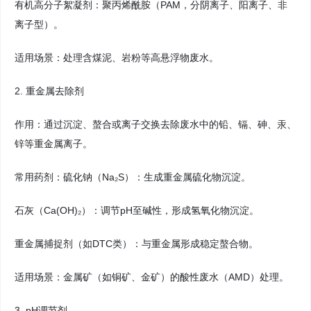
有机高分子絮凝剂：聚丙烯酰胺（PAM，分阴离子、阳离子、非
离子型）。
适用场景：处理含煤泥、岩粉等高悬浮物废水。
2. 重金属去除剂
作用：通过沉淀、螯合或离子交换去除废水中的铅、镉、砷、汞、
锌等重金属离子。
常用药剂：硫化钠（Na₂S）：生成重金属硫化物沉淀。
石灰（Ca(OH)₂）：调节pH至碱性，形成氢氧化物沉淀。
重金属捕捉剂（如DTC类）：与重金属形成稳定螯合物。
适用场景：金属矿（如铜矿、金矿）的酸性废水（AMD）处理。
3. pH调节剂