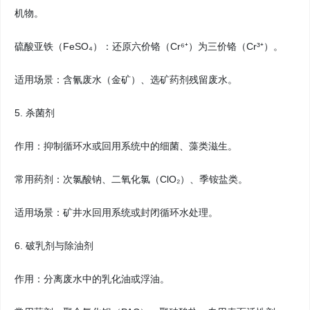
机物。
硫酸亚铁（FeSO₄）：还原六价铬（Cr⁶⁺）为三价铬（Cr³⁺）。
适用场景：含氰废水（金矿）、选矿药剂残留废水。
5. 杀菌剂
作用：抑制循环水或回用系统中的细菌、藻类滋生。
常用药剂：次氯酸钠、二氧化氯（ClO₂）、季铵盐类。
适用场景：矿井水回用系统或封闭循环水处理。
6. 破乳剂与除油剂
作用：分离废水中的乳化油或浮油。