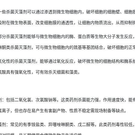
一些杀菌灭藻剂可以通过渗透到微生物细胞内，破坏细胞的细胞壁、细胞
吸附在微生物表面，改变细胞膜的通透性，让细胞内物质流出，从而抑制
部分杀菌灭藻剂能够与微生物细胞内的酶、蛋白质等生物大分子发生反应
啉酮类杀菌灭藻剂，可与微生物细胞内的巯基等基团结合，破坏细胞的正
氧化性的杀菌灭藻剂，能够通过氧化反应，破坏微生物的细胞结构和酶系
氯酸具有强氧化性，可有效杀灭细菌和藻类。
剂：包括二氧化氯、次氯酸钠等。这类药剂杀菌能力强，作用速度快，能
属离子，但也存在易产生有害副产物、性质不稳定需现场制备等缺点。
藻剂：常见的有季铵盐类、异噻唑啉酮类、戊二醛等。此类药剂毒性较低