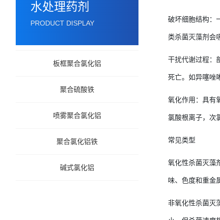
水处理药剂
破坏细胞结构：
PRODUCT DISPLAY
类杀菌灭藻剂会
干扰代谢过程：
板框聚合氯化铝
死亡。如异噻唑
聚合硫酸铁
氧化作用：具有
喷雾聚合氯化铝
氯酸根离子，次
常见类型
聚合氯化铝铁
氧化性杀菌灭藻
碱式氯化铝
味、色度和重金
非氧化性杀菌灭