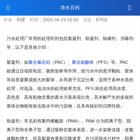
污水处理厂常用的处理药剂是什么
净水百科
作者：
利星
时间：
2025-04-19 10:55
浏览：
879次
污水处理厂常用的处理药剂包括絮凝剂、助凝剂、除磷剂、消毒剂
等，以下是具体介绍：
絮凝剂：如
聚合氯化铝
（PAC）、
聚合硫酸铁
（PFS）等。PAC
能通过压缩双电层、吸附架桥等作用，使污水中的悬浮颗粒、胶体
等杂质凝聚成较大的絮体，从而易于沉淀分离，适用于多种水质的
处理，对低温、低浊水的处理效果尤佳。PFS 则在处理高浓度、
高色度、高有机物含量的废水方面表现出色，其水解产生的多核羟
基络合物能有效去除水中的污染物，且具有较好的沉降性能。
助凝剂：常见的有聚丙烯酰胺（PAM）。PAM 分为阳离子型、阴
离子型和非离子型，通过吸附在絮体表面，进一步架桥连接，使絮
体颗粒增大，提高絮凝效果和沉降速度。在污泥脱水过程中，阳离