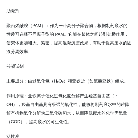
助凝剂
聚丙烯酰胺（PAM）：作为一种高分子聚合物，根据制药废水的
性质可选择不同离子型的 PAM。它能在絮体之间起到架桥作用，
使絮体更加粗大、紧密，提高混凝沉淀效果，有助于提高废水的固
液分离效率。
芬顿试剂
主要成分：由过氧化氢（H₂O₂）和亚铁盐（如硫酸亚铁）组成。
作用原理：亚铁离子催化过氧化氢分解产生羟基自由基（・
OH），羟基自由基具有极强的氧化性，能够将制药废水中的难降
解有机物氧化分解为二氧化碳和水，从而降低废水的化学需氧量
（COD），提高废水的可生化性。
活性炭