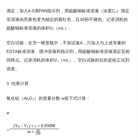
滴定：加入4-5滴PAN指示剂，用硫酸铜标准溶液（浓度C₂）滴定
至溶液由亮黄色变为稳定的紫红色，且30秒不褪色。记录消耗的
硫酸铜标准溶液的体积V₁（mL）。
空白试验：在另一锥形瓶中，不加试液A，只加入与上述等量的
EDTA标准溶液、缓冲溶液和指示剂，用硫酸铜标准溶液滴定至相
同终点。记录消耗的体积V₀（mL）。空白试验的目的是校正试剂
误差。
3. 结果计算
氧化铝（Al₂O₃）的质量分数 w按下式计算：
w
(
V
−
V
)
×
c
×
0.05098
0
1
=
10
m
×
250