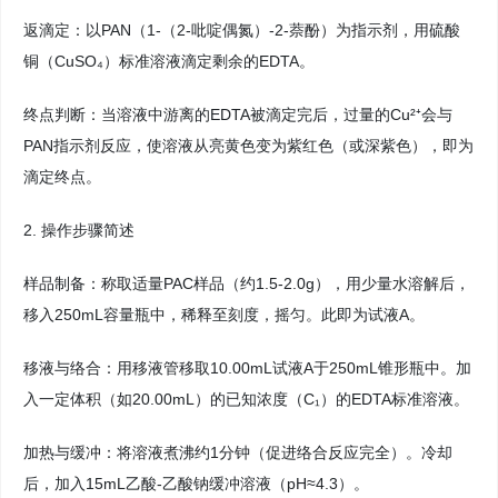
返滴定：以PAN（1-（2-吡啶偶氮）-2-萘酚）为指示剂，用硫酸
铜（CuSO₄）标准溶液滴定剩余的EDTA。
终点判断：当溶液中游离的EDTA被滴定完后，过量的Cu²⁺会与
PAN指示剂反应，使溶液从亮黄色变为紫红色（或深紫色），即为
滴定终点。
2. 操作步骤简述
样品制备：称取适量PAC样品（约1.5-2.0g），用少量水溶解后，
移入250mL容量瓶中，稀释至刻度，摇匀。此即为试液A。
移液与络合：用移液管移取10.00mL试液A于250mL锥形瓶中。加
入一定体积（如20.00mL）的已知浓度（C₁）的EDTA标准溶液。
加热与缓冲：将溶液煮沸约1分钟（促进络合反应完全）。冷却
后，加入15mL乙酸-乙酸钠缓冲溶液（pH≈4.3）。