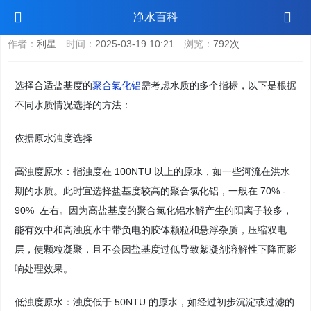
如何根据水质情况选择聚合氯化铝的盐基度
净水百科
作者：
利星
时间：
2025-03-19 10:21
浏览：
792次
选择合适盐基度的
聚合氯化铝
需考虑水质的多个指标，以下是根据
不同水质情况选择的方法：
依据原水浊度选择
高浊度原水：指浊度在 100NTU 以上的原水，如一些河流在洪水
期的水质。此时宜选择盐基度较高的聚合氯化铝，一般在 70% -
90% 左右。因为高盐基度的聚合氯化铝水解产生的阳离子较多，
能有效中和高浊度水中带负电的胶体颗粒和悬浮杂质，压缩双电
层，使颗粒凝聚，且不会因盐基度过低导致絮凝剂溶解性下降而影
响处理效果。
低浊度原水：浊度低于 50NTU 的原水，如经过初步沉淀或过滤的