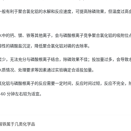
一般有利于聚合氯化铝的水解和反应速度，可提高除磷效果，但温度过高
。
水中的钙、镁、铁等其他离子，会与磷酸根离子竞争聚合氯化铝的吸附位
溶性的磷酸盐沉淀，降低聚合氯化铝对磷的去除率。
过少，无法充分与磷酸根离子结合，除磷效果不佳；投加量过多，会导致
水质情况、处理要求等因素通过实验确定合适投加量。
氯化铝与磷酸根离子的反应需要一定时间，反应时间过短，反应不完全，
-60 分钟左右较为适宜。
酸铁属于几类化学品