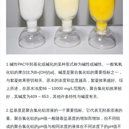
1.碱性PAC中羟基化或碱化的某种形式称为碱性或碱性。一般氢氧
化铝的摩尔比为B=[OH]/[al]。碱度是聚合氯化铝的重要指标之一，
与絮凝效果密切相关。原水的浓度和盐度越高，絮凝效果越好。综
上所述，在原水浊度86 ~ 10000 mg/L范围内，聚合氯化铝效果较
好，其碱度为409 ~ 853，其他许多特性与碱度有关。
2.盐基度是聚合氯化铝溶液的一个重要指标。它代表无羟基溶液的
量。聚合氯化铝的pH值一般随着盐基度的增加而增加，但不同组
成的聚合氯化铝的pH值与相同浓度的液体在不同浓度下的pH值不