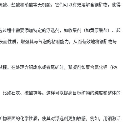
括硫酸、盐酸和硝酸等无机酸，它们可以有效溶解含铜矿物，使得
浮选过程中需要添加特定的浮选剂，如收集剂（如黄原酸盐）、起
的表面性质，增强其与气泡的粘附能力，从而有效地将铜矿物与
淀过程。在处理含铜废水或者尾矿时，絮凝剂如
聚合氯化铝
（PA
面，比如石灰、硫酸锌等。这样可以提高目标矿物的纯度和整体的
变矿物表面的化学性质，使其对浮选剂更加敏感。例如，用铜激活