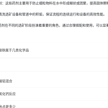
去粘剂：这些药剂主要用于防止细粒物料在水中形成糊状或团聚，提高固体
用于清洗选矿设备和管道中的积垢，保证流程的连续运行和设备的高效性能。
药剂在不同的选矿阶段扮演着重要的角色，通过合理搭配和使用，可以显
酸铁属于几类化学品
酸铝混合
氧化钙反应
冰点是多少