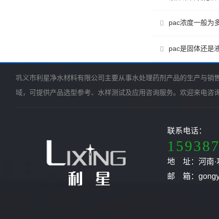
pac浓度一般为
pac是固体还是
巩义市利星净水材料有限公司主要从事水处理药剂产品的生产与销
域，可提供产品选型参考、水样测试及应用咨询服务。欢迎来电咨
联系电话：
15938
地 址：河南·
邮 箱：gongyil