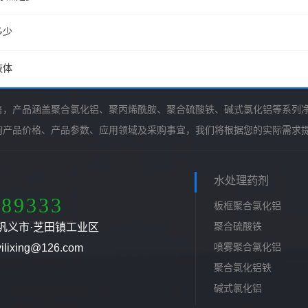
多少
液体
售，产品涵盖聚合氯化铝、聚丙烯酰胺、聚合硫酸铁、碱式氯化铝等系列
询产品价格、产品参数、应用领域及采购事宜，我们将根据您的实际需求
水处理药剂
789333
板框聚合氯化铝
聚合硫酸铁
巩义市·芝田镇工业区
喷雾聚合氯化铝
ixing@126.com
聚合氯化铝铁
碱式氯化铝