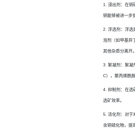
1. 浸出剂：
铜能够被进一步
2. 浮选剂：
泡剂（如甲基异
其他杂质分离开
3. 絮凝剂：
C），聚丙烯酰
4. 抑制剂：
选矿效率。
5. 活化剂：
含铜硫化物，提