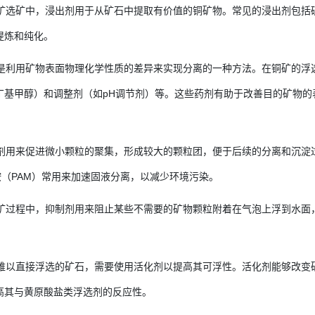
在铜矿选矿中，浸出剂用于从矿石中提取有价值的铜矿物。常见的浸出剂包
提炼和纯化。
浮选是利用矿物表面物理化学性质的差异来实现分离的一种方法。在铜矿的
丁基甲醇）和调整剂（如pH调节剂）等。这些药剂有助于改善目的矿物
。
絮凝剂用来促进微小颗粒的聚集，形成较大的颗粒团，便于后续的分离和沉
胺（PAM）常用来加速固液分离，以减少环境污染。
在选矿过程中，抑制剂用来阻止某些不需要的矿物颗粒附着在气泡上浮到水
对于难以直接浮选的矿石，需要使用活化剂以提高其可浮性。活化剂能够改
高其与黄原酸盐类浮选剂的反应性。