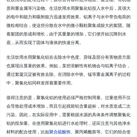
质和重金属等污染物。生活饮用水用聚氯化铝投入水中后，其强大
的电中和能力和吸附能力迅速发挥效果。铝离子与水中带负电荷的
微粒相结合，使这些分散在水中的微小颗粒聚集成较大的絮团。随
着絮团的形成和增长，由于其重量的增加，它们便开始沉降到水
底，从而实现了固体与液体的快速分离。
生活饮用水用聚氯化铝在去除水中色度、异味及部分有害物质方面
也展现出显著的效果。例如，某些溶解性有机物会与铝离子结合，
通过絮凝沉淀被有效去除。在消除水中铁、锰等重金属离子的过程
中，聚氯化铝同样发挥着重要作用。
值得注意的是，聚氯化铝的使用必须严格控制用量。过量使用不仅
会导致处理成本增加，而且引起残留铝含量超标，对水质造成二次
污染。因此，在实际应用中，需要根据水源的具体条件调整聚氯化
铝的投加量。在使用聚氯化铝进行水处理时，还应注意与其他净水
材料的配合使用，比如
聚合硫酸铁
、聚丙烯酰胺等。它们的组合使