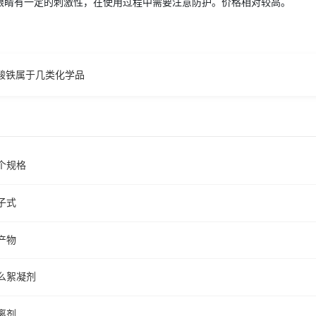
眼睛有一定的刺激性，在使用过程中需要注意防护。价格相对较高。
酸铁属于几类化学品
个规格
子式
产物
么絮凝剂
离剂