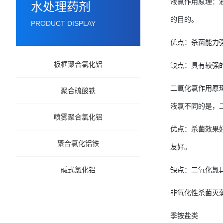
液氯作用原理：
水处理药剂
的目的。
PRODUCT DISPLAY
优点：杀菌能力
板框聚合氯化铝
缺点：具有较强
二氧化氯作用原
聚合硫酸铁
液氯不同的是，
喷雾聚合氯化铝
优点：杀菌效果
聚合氯化铝铁
友好。
碱式氯化铝
缺点：二氧化氯
非氧化性杀菌灭
季铵盐类