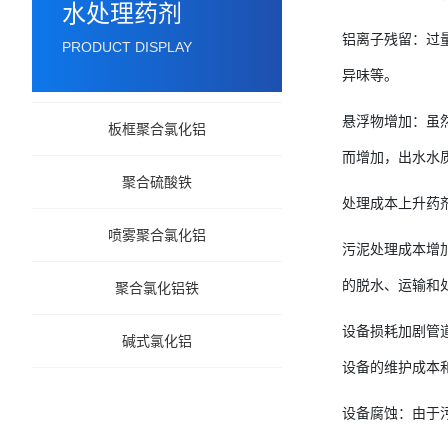
水处理药剂
铝离子残留：过
PRODUCT DISPLAY
异味等。
悬浮物增加：虽
板框聚合氯化铝
而增加，出水水
聚合硫酸铁
处理成本上升药
喷雾聚合氯化铝
污泥处理成本增
的脱水、运输和
聚合氯化铝铁
设备损耗加剧管
碱式氯化铝
设备的维护成本
设备腐蚀：由于