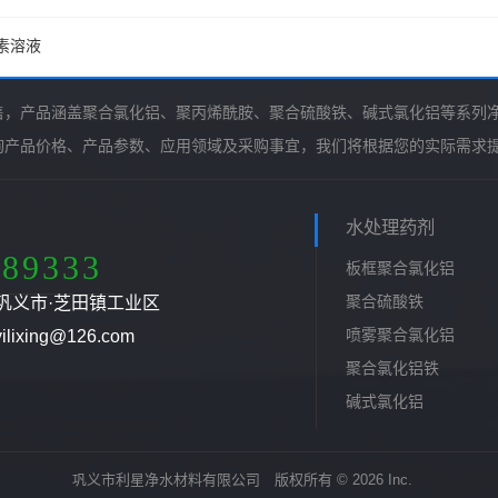
素溶液
售，产品涵盖聚合氯化铝、聚丙烯酰胺、聚合硫酸铁、碱式氯化铝等系列
询产品价格、产品参数、应用领域及采购事宜，我们将根据您的实际需求
水处理药剂
789333
板框聚合氯化铝
聚合硫酸铁
巩义市·芝田镇工业区
喷雾聚合氯化铝
ixing@126.com
聚合氯化铝铁
碱式氯化铝
巩义市利星净水材料有限公司 版权所有 © 2026 Inc.