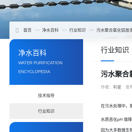
首页
净水百科
行业知识
污水聚合氯化铝放
行业知识
净水百科
WATER PURIFICATION
ENCYCLOPEDIA
污水聚合
作者：
利星
发
技术指导
在污水处理中，
行业知识
水质恶化pH 
因为大多数微生