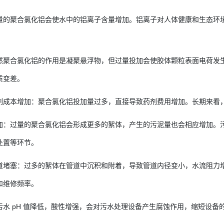
量的聚合氯化铝会使水中的铝离子含量增加。铝离子对人体健康和生态环
然聚合氯化铝的作用是凝聚悬浮物，但过量投加会使胶体颗粒表面电荷发
质变差。
剂成本增加：聚合氯化铝投加量过多，直接导致药剂费用增加。长期来看
加：过量的聚合氯化铝会形成更多的絮体，产生的污泥量也会相应增加。
处置等环节。
道堵塞：过多的絮体在管道中沉积和附着，导致管道内径变小，水流阻力
和维修频率。
污水 pH 值降低，酸性增强，会对污水处理设备产生腐蚀作用，缩短设备