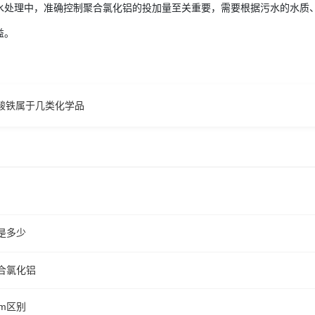
水处理中，准确控制聚合氯化铝的投加量至关重要，需要根据污水的水质
益。
酸铁属于几类化学品
是多少
合氯化铝
m区别