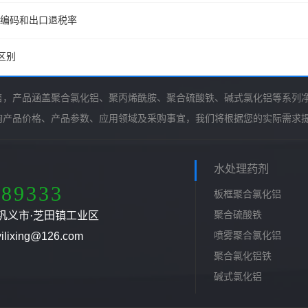
关编码和出口退税率
区别
售，产品涵盖聚合氯化铝、聚丙烯酰胺、聚合硫酸铁、碱式氯化铝等系列
询产品价格、产品参数、应用领域及采购事宜，我们将根据您的实际需求
水处理药剂
789333
板框聚合氯化铝
聚合硫酸铁
巩义市·芝田镇工业区
喷雾聚合氯化铝
ixing@126.com
聚合氯化铝铁
碱式氯化铝