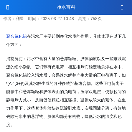
聚合氯化铝在污水厂的作用
净水百科
作者：
利星
时间：
2025-03-27 10:48
浏览：
758次
聚合氯化铝
在污水厂主要起到净化水质的作用，具体体现在以下几
个方面：
混凝沉淀：污水中含有大量的悬浮颗粒、胶体物质以及一些难以沉
淀的细小杂质，它们带有负电荷，相互排斥而稳定地悬浮在水中。
聚合氯化铝投入污水后，会迅速水解并产生大量的正电荷离子，如
\(Al^{3+}\)及其水解生成的各种多核羟基络合物。这些正电荷离子
能够中和悬浮颗粒和胶体表面的负电荷，压缩双电层，使颗粒间的
静电斥力减小，从而促使颗粒相互碰撞、凝聚成较大的絮体。在重
力作用下，这些絮体能够快速沉淀到水底，实现固液分离，有效地
去除污水中的悬浮物、胶体和部分有机物，降低污水的浊度和色
度。