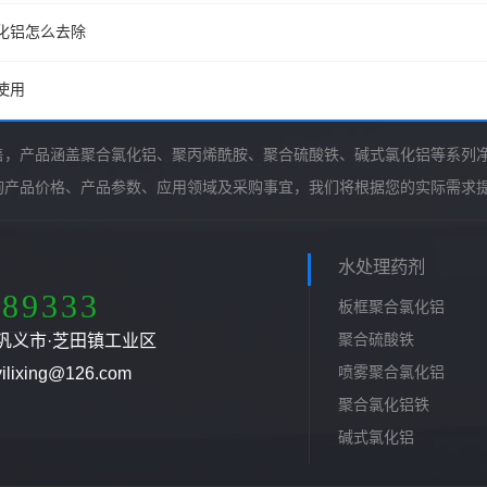
化铝怎么去除
使用
售，产品涵盖聚合氯化铝、聚丙烯酰胺、聚合硫酸铁、碱式氯化铝等系列
询产品价格、产品参数、应用领域及采购事宜，我们将根据您的实际需求
水处理药剂
789333
板框聚合氯化铝
聚合硫酸铁
巩义市·芝田镇工业区
喷雾聚合氯化铝
ixing@126.com
聚合氯化铝铁
碱式氯化铝