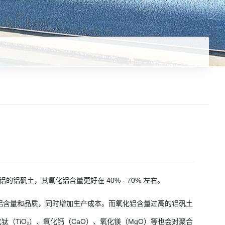
铝矾土，其氧化铝含量更好在 40% - 70% 左右。
铝含量和品质，同时增加生产成本。而氧化铝含量过高的铝矾土
（TiO₂）、氧化钙（CaO）、氧化镁（MgO）等也会对聚合